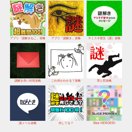
アプリ「謎解きねこ」攻略
アプリ「謎解き」攻略
ヤミスギ彼女（謎）攻略
謎解き赤い封筒攻略
これ何かわかる？攻略
罪と罰攻略
謎メール攻略
何してる？
Slice HEROES!!