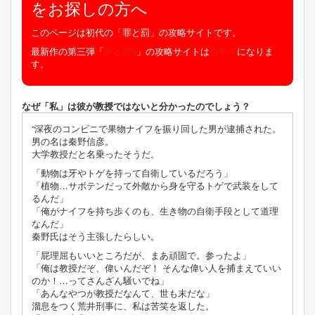
をお探しの方へ
このページは初代の「罪と罰」の攻略サイトです。
最新作の第三弾「
罪と罰3
」の攻略サイトは
コチラ
になりま
す。
なぜ「私」は彼が教授ではないと分かったのでしょう？
“深夜のコンビニで果物ナイフを振り回した男が逮捕された。
男の名は秦野信彦。
大学教授だと名乗ったそうだ。
「動物は牙やトゲを持って自衛しているだろう」
「植物…サボテンだって外敵から身を守るトゲで武装をして
るんだ」
「俺がナイフを持ち歩くのも、生き物の自衛手段として道理
なんだ」
秦野氏はそう主張したらしい。
「屁理屈もいいところだが、まあ頑固で。参ったよ」
「俺は教授だぞ、偉いんだぞ！ そんな偉い人を捕まえていい
のか！…ってさんざん騒いでね」
「あんなやつが教授だなんて、世も末だな」
溜息をつく荒井刑事に、私は苦笑を返した。