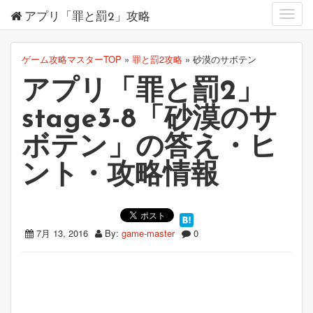
Toggl
アプリ「罪と罰2」攻略
navig
ゲーム攻略マスターTOP
»
罪と罰2攻略
»
砂漠のサボテン
アプリ「罪と罰2」
stage3-8「砂漠のサ
ボテン」の答え・ヒ
ント・攻略情報
7月 13, 2016
By:
game-master
0