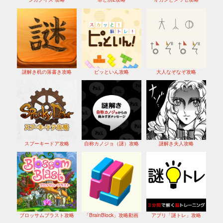
謎解き机の落書き攻略
ピッといん攻略
大人なぞなぞ攻略
スプーキードア攻略
自称カノジョ（謎）攻略
謎解き夫人攻略
ブロッサムブラスト攻略
「BrainBlock」攻略動画
アプリ「謎トレ」攻略