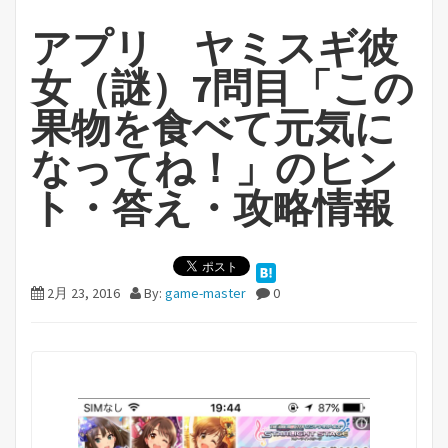
アプリ ヤミスギ彼
女（謎）7問目「この
果物を食べて元気に
なってね！」のヒン
ト・答え・攻略情報
2月 23, 2016
By:
game-master
0