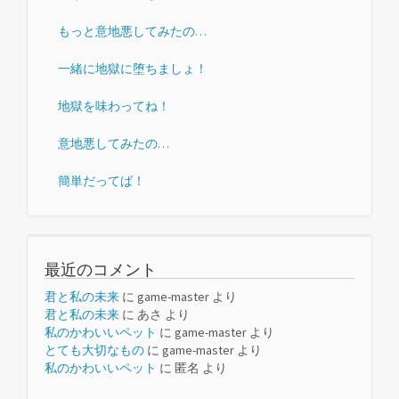
もっと意地悪してみたの…
一緒に地獄に堕ちましょ！
地獄を味わってね！
意地悪してみたの…
簡単だってば！
最近のコメント
君と私の未来
に
game-master
より
君と私の未来
に
あさ
より
私のかわいいペット
に
game-master
より
とても大切なもの
に
game-master
より
私のかわいいペット
に
匿名
より