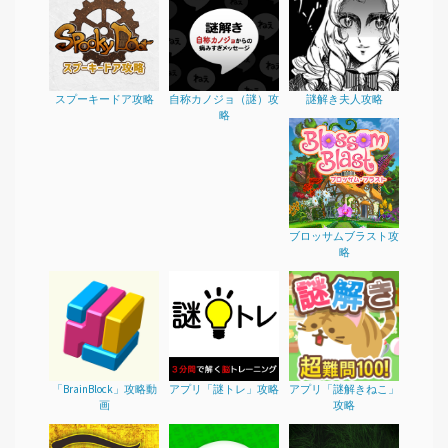
スプーキードア攻略
自称カノジョ（謎）攻
謎解き夫人攻略
略
ブロッサムブラスト攻
略
「BrainBlock」攻略動
アプリ「謎トレ」攻略
アプリ「謎解きねこ」
画
攻略