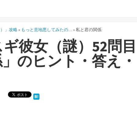
謎）」攻略
»
もっと意地悪してみたの…
»
私と君の関係
ギ彼女（謎）52問目
係」のヒント・答え・