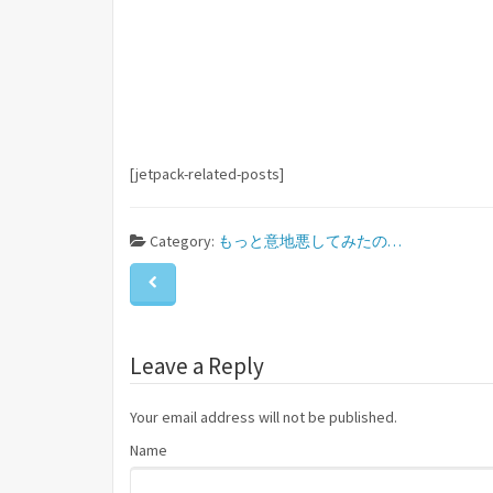
[jetpack-related-posts]
Category:
もっと意地悪してみたの…
Leave a Reply
Your email address will not be published.
Name