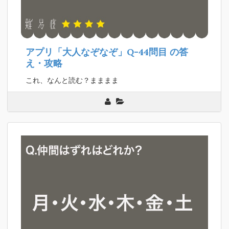
アプリ「大人なぞなぞ」Q-44問目
の答
え・攻略
これ、なんと読む？まままま