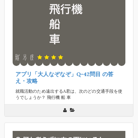
アプリ「大人なぞなぞ」Q-42問目
の答
え・攻略
就職活動のため遠出するA君は、次のどの交通手段を使
うでしょうか？ 飛行機 船 車