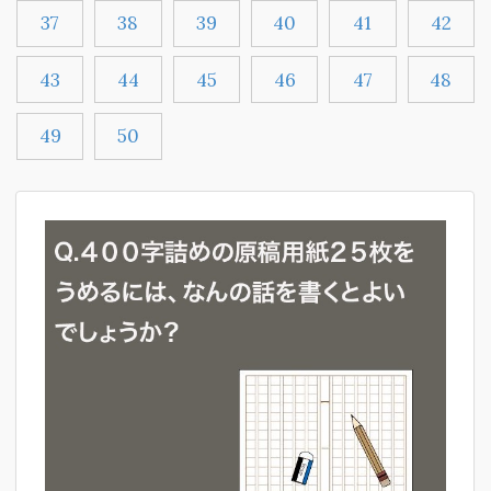
37
38
39
40
41
42
43
44
45
46
47
48
49
50