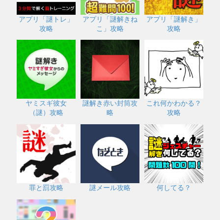
アプリ「謎トレ」
アプリ「謎解きね
アプリ「謎解き」
攻略
こ」攻略
攻略
ヤミスギ彼女
謎解き赤い封筒攻
これ何かわかる？
（謎）攻略
略
攻略
罪と罰攻略
謎メール攻略
何してる？