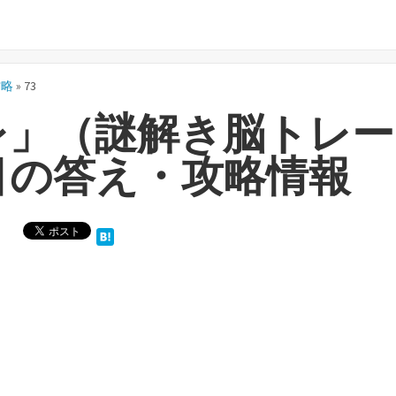
攻略
»
73
レ」（謎解き脳トレー
目
の答え・攻略情報