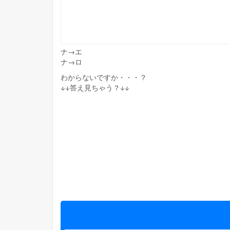
ナ→エ
ナ→ロ
わからないですか・・・？
↓↓答え見ちゃう？↓↓