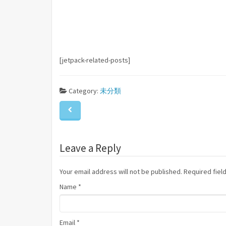
[jetpack-related-posts]
Category:
未分類
Leave a Reply
Your email address will not be published. Required fie
Name
*
Email
*