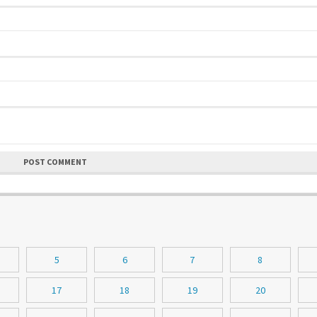
POST COMMENT
5
6
7
8
17
18
19
20